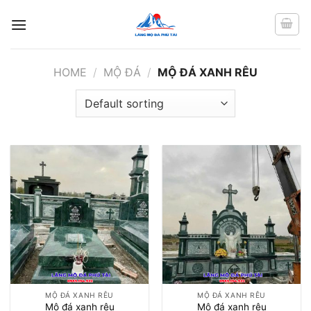
Chuyển
đến
nội
dung
HOME
/
MỘ ĐÁ
/
MỘ ĐÁ XANH RÊU
MỘ ĐÁ XANH RÊU
MỘ ĐÁ XANH RÊU
Mộ đá xanh rêu
Mộ đá xanh rêu