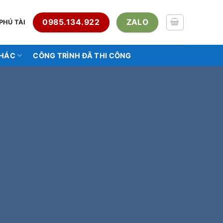
0985.134.922
ZALO
PHÚ TÀI
KHÁC
CÔNG TRÌNH ĐÃ THI CÔNG