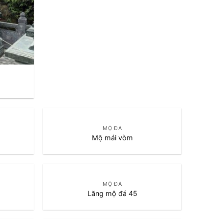
MỘ ĐÁ
Mộ mái vòm
MỘ ĐÁ
Lăng mộ đá 45