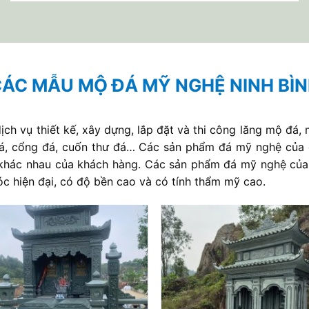
ÁC MẪU MỘ ĐÁ MỸ NGHỆ NINH BÌ
ịch vụ thiết kế, xây dựng, lắp đặt và thi công lăng mộ đ
n đá, cổng đá, cuốn thư đá… Các sản phẩm đá mỹ nghệ của
u khác nhau của khách hàng. Các sản phẩm đá mỹ nghệ củ
c hiện đại, có độ bền cao và có tính thẩm mỹ cao.