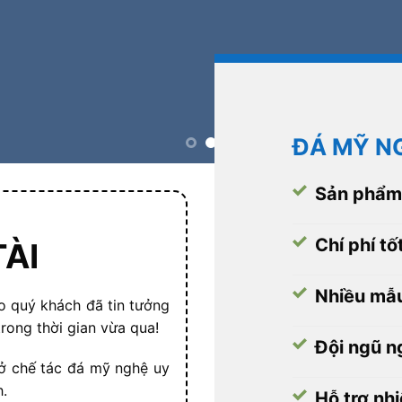
ĐÁ MỸ NG
Sản phẩm 
Chí phí tố
ÀI
Nhiều mẫu
o quý khách đã tin tưởng
rong thời gian vừa qua!
Đội ngũ n
ở chế tác đá mỹ nghệ uy
h.
Hỗ trợ nhi