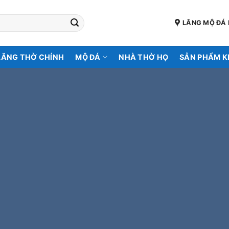
LĂNG MỘ ĐÁ 
LĂNG THỜ CHÍNH
MỘ ĐÁ
NHÀ THỜ HỌ
SẢN PHẨM 