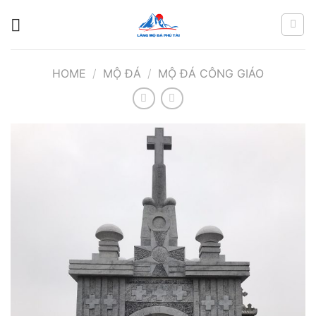
Chuyển
đến
nội
dung
HOME
/
MỘ ĐÁ
/
MỘ ĐÁ CÔNG GIÁO