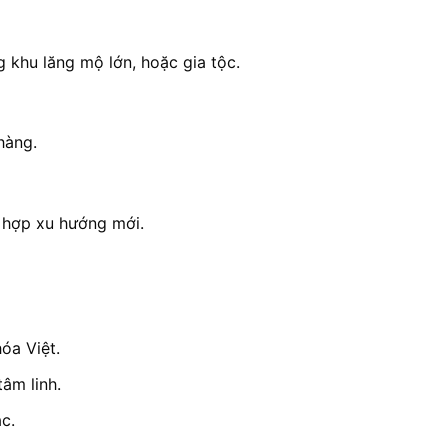
 khu lăng mộ lớn, hoặc gia tộc.
hàng.
ù hợp xu hướng mới.
óa Việt.
tâm linh.
c.