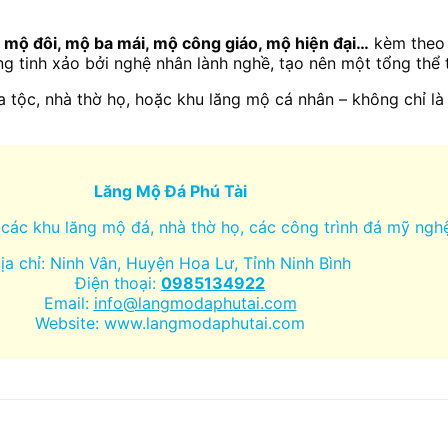
 mộ đôi, mộ ba mái, mộ công giáo, mộ hiện đại…
kèm theo 
 tinh xảo bởi nghệ nhân lành nghề, tạo nên một tổng thể t
 tộc, nhà thờ họ, hoặc khu lăng mộ cá nhân – không chỉ là
Lăng Mộ Đá Phú Tài
các khu lăng mộ đá, nhà thờ họ, các công trình đá mỹ nghệ
ịa chỉ: Ninh Vân, Huyện Hoa Lư, Tỉnh Ninh Bình
Điện thoại:
0985134922
Email:
info@langmodaphutai.com
Website: www.langmodaphutai.com