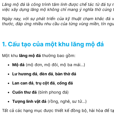
Lăng mộ đá là công trình tâm linh được chế tác từ đá tự 
việc xây dựng lăng mộ không chỉ mang ý nghĩa thờ cúng tổ
Ngày nay, với sự phát triển của kỹ thuật chạm khắc đá
thước, đáp ứng nhiều nhu cầu của từng vùng miền, tín ng
1. Cấu tạo của một khu lăng mộ đá
Một khu
lăng mộ đá
thường bao gồm:
Mộ đá
(mộ đơn, mộ đôi, mộ ba mái…)
Lư hương đá
,
đèn đá
,
bàn thờ đá
Lan can đá
,
trụ cột đá
,
cổng đá
Cuốn thư đá
(bình phong đá)
Tượng linh vật đá
(rồng, nghê, sư tử…)
Tất cả các hạng mục được thiết kế đồng bộ, hài hòa để tạ