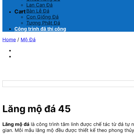
Lan Can Đá
Bàn Lễ Đá
Cart
Con Giống Đá
Tượng Phật Đá
Công trình đã thi công
Home
/
Mộ Đá
Lăng mộ đá 45
Lăng mộ đá
là công trình tâm linh được chế tác từ đá tự n
gian. Mỗi mẫu lăng mộ đều được thiết kế theo phong thủy