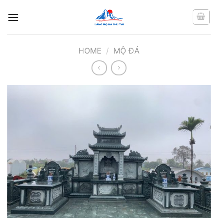
Chuyển
đến
nội
dung
HOME
/
MỘ ĐÁ