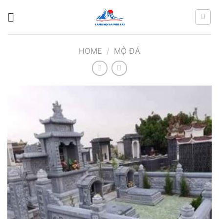
Chuyển
đến
nội
dung
HOME
/
MỘ ĐÁ