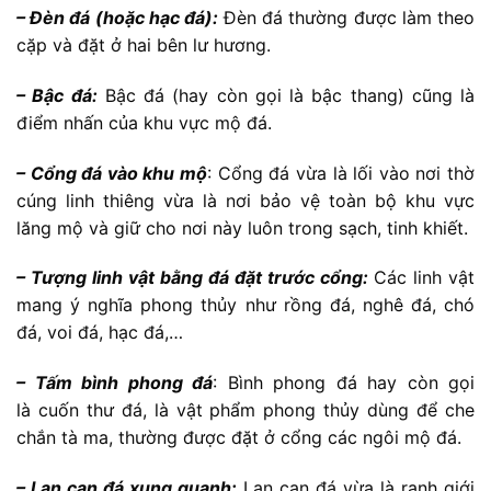
– Đèn đá (hoặc hạc đá):
Đèn đá thường được làm theo
cặp và đặt ở hai bên lư hương.
– Bậc đá:
Bậc đá (hay còn gọi là bậc thang) cũng là
điểm nhấn của khu vực mộ đá.
– Cổng đá vào khu mộ
: Cổng đá vừa là lối vào nơi thờ
cúng linh thiêng vừa là nơi bảo vệ toàn bộ khu vực
lăng mộ và giữ cho nơi này luôn trong sạch, tinh khiết.
– Tượng linh vật bằng đá đặt trước cổng:
Các linh vật
mang ý nghĩa phong thủy như rồng đá, nghê đá, chó
đá, voi đá, hạc đá,…
– Tấm bình phong đá
: Bình phong đá hay còn gọi
là cuốn thư đá, là vật phẩm phong thủy dùng để che
chắn tà ma, thường được đặt ở cổng các ngôi mộ đá.
– Lan can đá xung quanh:
Lan can đá vừa là ranh giới