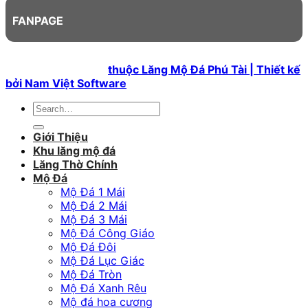
FANPAGE
Bản quyền 2026 ©
thuộc Lăng Mộ Đá Phú Tài | Thiết kế
bởi Nam Việt Software
Search
for:
Giới Thiệu
Khu lăng mộ đá
Lăng Thờ Chính
Mộ Đá
Mộ Đá 1 Mái
Mộ Đá 2 Mái
Mộ Đá 3 Mái
Mộ Đá Công Giáo
Mộ Đá Đôi
Mộ Đá Lục Giác
Mộ Đá Tròn
Mộ Đá Xanh Rêu
Mộ đá hoa cương