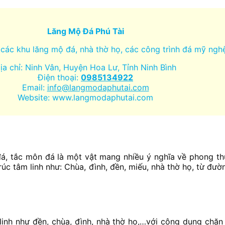
Lăng Mộ Đá Phú Tài
các khu lăng mộ đá, nhà thờ họ, các công trình đá mỹ nghệ
ịa chỉ: Ninh Vân, Huyện Hoa Lư, Tỉnh Ninh Bình
Điện thoại:
0985134922
Email:
info@langmodaphutai.com
Website: www.langmodaphutai.com
, tắc môn đá là một vật mang nhiều ý nghĩa về phong thủ
rúc tâm linh như: Chùa, đình, đền, miếu, nhà thờ họ, từ đườ
inh như đền, chùa, đình, nhà thờ họ,…với công dụng chặn 