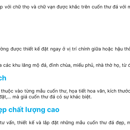
với chữ thọ và chữ vạn được khắc trên cuốn thư đá với m
ng được thiết kế đặt ngay ở vị trí chính giữa hoặc hậu th
ủa các khu lăng mộ đá, đình chùa, miếu phủ, nhà thờ họ, từ
ch
y thuộc vào từng mẫu cuốn thư, họa tiết hoa văn, kích thướ
ặt,… mà giá cuốn thư đá có sự khác biệt.
đẹp chất lượng cao
ư vấn, thiết kế và lắp đặt những mẫu cuốn thư đá đẹp, m