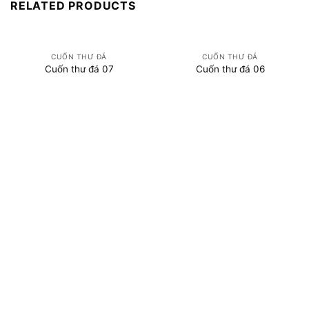
RELATED PRODUCTS
CUỐN THƯ ĐÁ
CUỐN THƯ ĐÁ
Cuốn thư đá 07
Cuốn thư đá 06
LĂNG MỘ ĐÁ PHÚ TÀI
Lăng Mộ Đá Phú Tài
với đội ngũ hơn 30 nghệ nhân