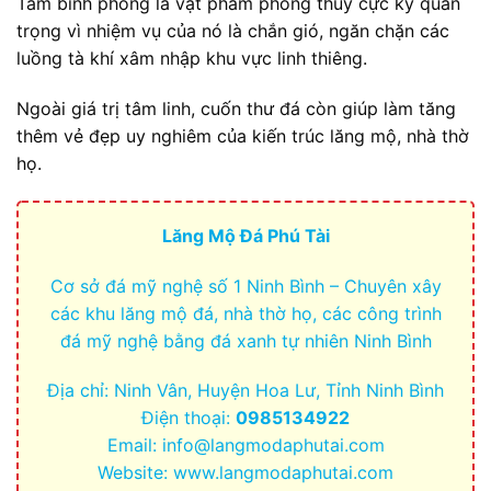
Tấm bình phong là vật phẩm phong thủy cực kỳ quan
trọng vì nhiệm vụ của nó là chắn gió, ngăn chặn các
luồng tà khí xâm nhập khu vực linh thiêng.
Ngoài giá trị tâm linh, cuốn thư đá còn giúp làm tăng
thêm vẻ đẹp uy nghiêm của kiến trúc lăng mộ, nhà thờ
họ.
Lăng Mộ Đá Phú Tài
Cơ sở đá mỹ nghệ số 1 Ninh Bình – Chuyên xây
các khu lăng mộ đá, nhà thờ họ, các công trình
đá mỹ nghệ bằng đá xanh tự nhiên Ninh Bình
Địa chỉ: Ninh Vân, Huyện Hoa Lư, Tỉnh Ninh Bình
Điện thoại:
0985134922
Email:
info@langmodaphutai.com
Website: www.langmodaphutai.com