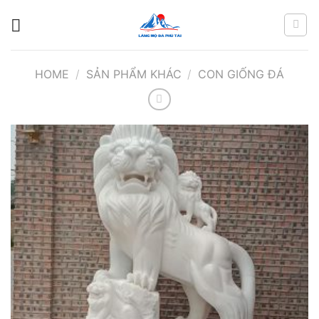
Chuyển
đến
nội
dung
HOME
/
SẢN PHẨM KHÁC
/
CON GIỐNG ĐÁ