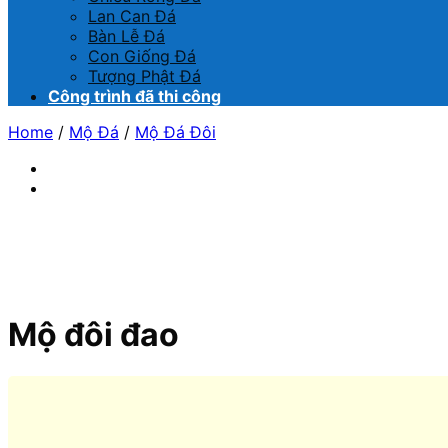
Lan Can Đá
Bàn Lễ Đá
Con Giống Đá
Tượng Phật Đá
Công trình đã thi công
Home
/
Mộ Đá
/
Mộ Đá Đôi
Mộ đôi đao