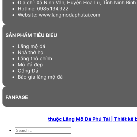
Địa chỉ: Xã Ninh Vân, Huyện Hoa Lư, Tỉnh Ninh Bình
Hotline: 0985.134.922
Website: www.langmodaphutai.com
SẢN PHẨM TIÊU BIỂU
Lăng mộ đá
Nhà thờ họ
Lăng thờ chính
Mộ đá đẹp
Cổng Đá
Báo giá lăng mộ đá
FANPAGE
Bản quyền 2026 ©
thuộc Lăng Mộ Đá Phú Tài | Thiết kế 
Search
for: