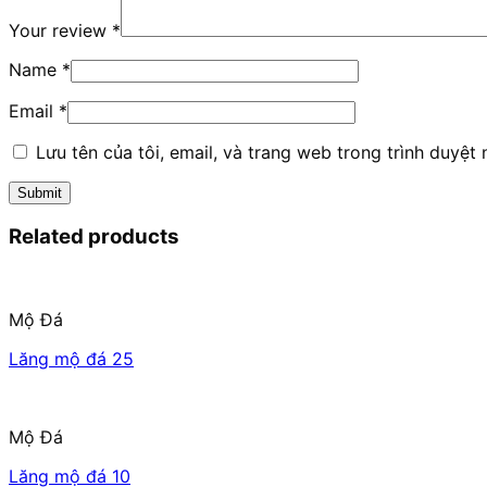
Your review
*
Name
*
Email
*
Lưu tên của tôi, email, và trang web trong trình duyệt n
Related products
Mộ Đá
Lăng mộ đá 25
Mộ Đá
Lăng mộ đá 10