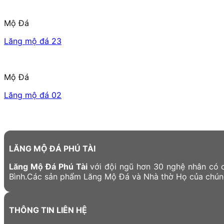
Mộ Đá
Lăng mộ đá 23
Mộ Đá
Lăng mộ đá 02
LĂNG MỘ ĐÁ PHÚ TÀI
Lăng Mộ Đá Phú Tài
với đội ngũ hơn 30 nghệ nhân có c
Bình.Các sản phẩm Lăng Mộ Đá và Nhà thờ Họ của chúng 
THÔNG TIN LIÊN HỆ