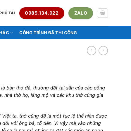
0985.134.922
ZALO
PHÚ TÀI
KHÁC
CÔNG TRÌNH ĐÃ THI CÔNG
 là bàn thờ đá, thường đặt tại sân của các công
ùa, nhà thờ họ, lăng mộ và các khu thờ cúng gia
Việt ta, thờ cúng đã là một tục lệ thể hiện được
h đối với ông bà, tổ tiên. Vì vậy mà vào những
àn lễ sẽ là nơi mà chúng ta đặt các món ăn ngon,