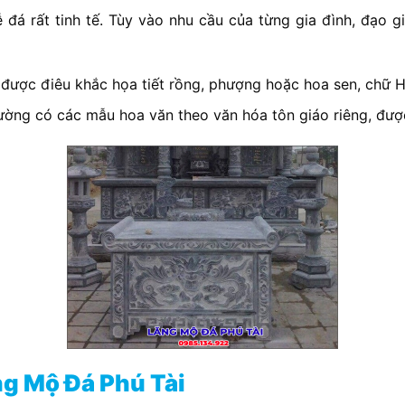
lễ đá rất tinh tế. Tùy vào nhu cầu của từng gia đình, đạo
 được điêu khắc họa tiết rồng, phượng hoặc hoa sen, chữ H
hường có các mẫu hoa văn theo văn hóa tôn giáo riêng, đượ
ng Mộ Đá Phú Tài