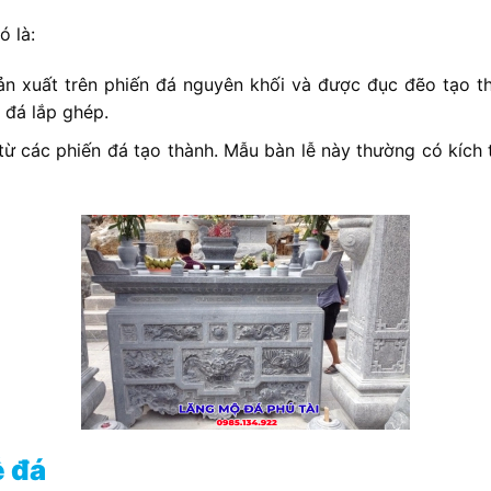
ó là:
ản xuất trên phiến đá nguyên khối và được đục đẽo tạo t
 đá lắp ghép.
từ các phiến đá tạo thành. Mẫu bàn lễ này thường có kích 
ễ đá