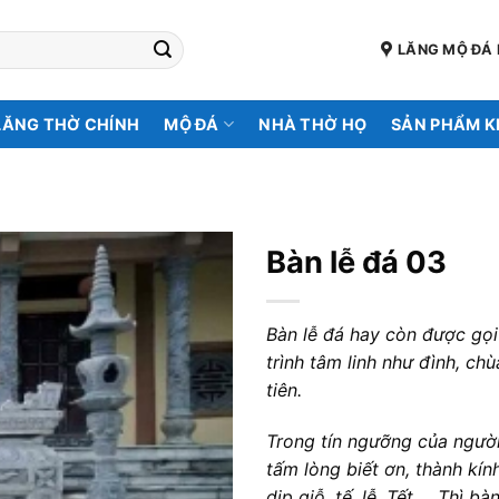
LĂNG MỘ ĐÁ 
LĂNG THỜ CHÍNH
MỘ ĐÁ
NHÀ THỜ HỌ
SẢN PHẨM 
Bàn lễ đá 03
Bàn lễ đá hay còn được gọi
trình tâm linh như đình, ch
tiên.
Trong tín ngưỡng của người 
tấm lòng biết ơn, thành kín
dịp giỗ, tế, lễ, Tết,… Thì b