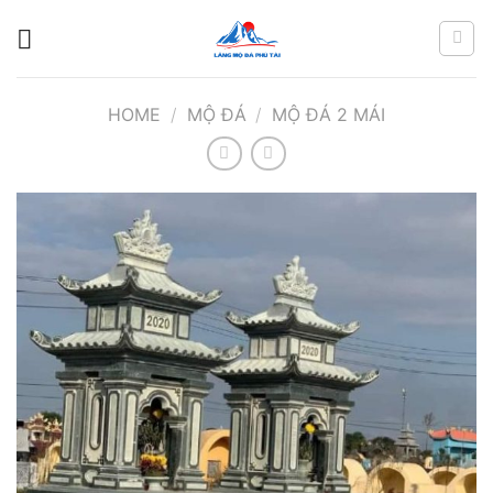
Chuyển
đến
nội
dung
HOME
/
MỘ ĐÁ
/
MỘ ĐÁ 2 MÁI