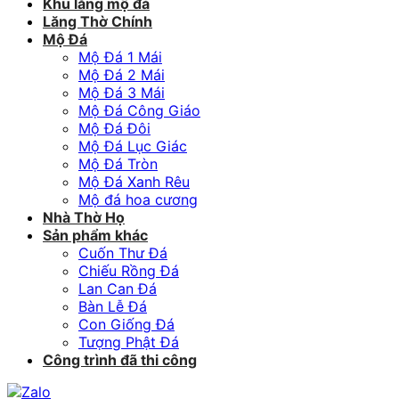
Khu lăng mộ đá
Lăng Thờ Chính
Mộ Đá
Mộ Đá 1 Mái
Mộ Đá 2 Mái
Mộ Đá 3 Mái
Mộ Đá Công Giáo
Mộ Đá Đôi
Mộ Đá Lục Giác
Mộ Đá Tròn
Mộ Đá Xanh Rêu
Mộ đá hoa cương
Nhà Thờ Họ
Sản phẩm khác
Cuốn Thư Đá
Chiếu Rồng Đá
Lan Can Đá
Bàn Lễ Đá
Con Giống Đá
Tượng Phật Đá
Công trình đã thi công