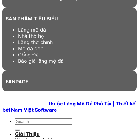
SẢN PHẨM TIÊU BIỂU
Lăng mộ đá
Nhà thờ họ
Lăng thờ chính
Mộ đá đẹp
Cổng Đá
Báo giá lăng mộ đá
FANPAGE
Bản quyền 2026 ©
thuộc Lăng Mộ Đá Phú Tài | Thiết kế
bởi Nam Việt Software
Search
for:
Giới Thiệu