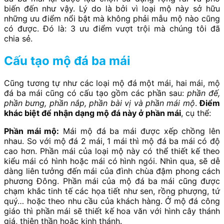
biến đến như vậy. Lý do là bởi vì loại mộ này sở hữu
những ưu điểm nổi bật mà không phải mẫu mộ nào cũng
có được. Đó là: 3 ưu điểm vượt trội mà chúng tôi đã
chia sẻ.
Cấu tạo mộ đá ba mái
Cũng tương tự như các loại mộ đá một mái, hai mái, mộ
đá ba mái cũng có cấu tạo gồm các phần sau:
phần đế,
phần bưng, phần nắp, phần bài vị và phần mái mộ
.
Điểm
khác biệt để nhận dạng mộ đá này ở phần mái
, cụ thể:
Phần mái mộ:
Mái mộ đá ba mái được xếp chồng lên
nhau. So với mộ đá 2 mái, 1 mái thì mộ đá ba mái có độ
cao hơn. Phần mái của loại mộ này có thể thiết kế theo
kiểu mái có hình hoặc mái có hình ngói. Nhìn qua, sẽ dễ
dàng liên tưởng đến mái của đình chùa đậm phong cách
phương Đông. Phần mái của mộ đá ba mái cũng được
chạm khắc tinh tế các họa tiết như sen, rồng phượng, tứ
quý… hoặc theo nhu cầu của khách hàng. Ở mộ đá công
giáo thì phần mái sẽ thiết kế hoa văn với hình cây thánh
giá, thiên thần hoặc kinh thánh.