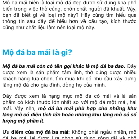
Mộ ba mái hiện là loại mộ đá đẹp được sử dụng khá phổ
biến trong việc thờ cúng, chôn chất người đã khuất. Vậy,
bạn đã biết gì về loại mộ này? Hãy cùng tìm hiểu qua
thông tin sau đây để hiểu hơn về cấu tạo, kích thước
cũng như chất liệu làm nên loại mộ này.
Mộ đá ba mái là gì?
Mộ đá ba mái còn có tên gọi khác là mộ đá ba đao.
Đây
được xem là sản phẩm tâm linh, thờ cúng được nhiều
khách hàng lựa chọn, tìm mua khi có nhu cầu xây dựng
lăng mộ đá cho gia đình, dòng họ của mình.
Đây được xem là hạng mục mộ đá có mái và là sản
phẩm có kích thước lớn nhất so với mộ đá một mái, hai
mái. Vậy nên,
mộ đá ba mái phù hợp cho những khu
lăng mộ có diện tích lớn hoặc những khu lăng mộ có số
lượng mộ phần ít
.
Ưu điểm của mộ đá ba mái:
Không phải ngẫu nhiên, mộ
đá ba mái lại được lựa chọn sử dụng rộng rãi và phổ