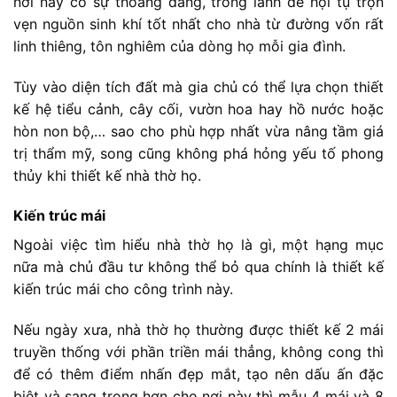
nơi này có sự thoáng đãng, trong lành để hội tụ trọn
vẹn nguồn sinh khí tốt nhất cho nhà từ đường vốn rất
linh thiêng, tôn nghiêm của dòng họ mỗi gia đình.
Tùy vào diện tích đất mà gia chủ có thể lựa chọn thiết
kế hệ tiểu cảnh, cây cối, vườn hoa hay hồ nước hoặc
hòn non bộ,… sao cho phù hợp nhất vừa nâng tầm giá
trị thẩm mỹ, song cũng không phá hỏng yếu tố phong
thủy khi thiết kế nhà thờ họ.
Kiến trúc mái
Ngoài việc tìm hiểu nhà thờ họ là gì, một hạng mục
nữa mà chủ đầu tư không thể bỏ qua chính là thiết kế
kiến trúc mái cho công trình này.
Nếu ngày xưa, nhà thờ họ thường được thiết kế 2 mái
truyền thống với phần triền mái thẳng, không cong thì
để có thêm điểm nhấn đẹp mắt, tạo nên dấu ấn đặc
biệt và sang trọng hơn cho nơi này thì mẫu 4 mái và 8